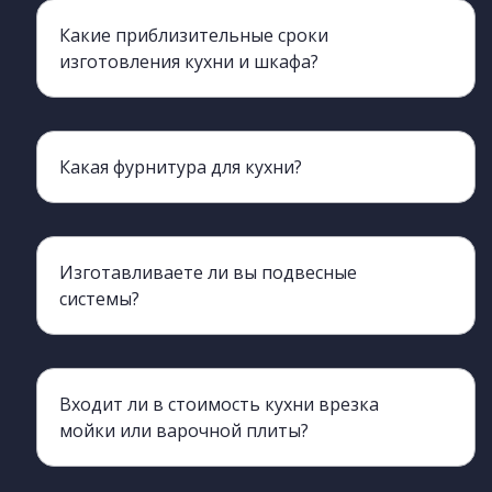
Какие приблизительные сроки
изготовления кухни и шкафа?
Какая фурнитура для кухни?
Мы сотрудничаем с производителями Boyard metabox blum. Столешницы Скиф, Слотекс
Изготавливаете ли вы подвесные
системы?
Да, изготавливаем. Подробнее можно узнать обратившись к менеджерам
Входит ли в стоимость кухни врезка
мойки или варочной плиты?
Нет, не входит. К вашему договору будет прикреплен прайс, в котором указан перечень дополнительных услуг и их стоимость.