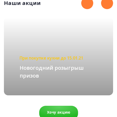
Наши акции
КЛАССИЧЕСКИЕ
подробнее
Рассчитать стоимость
Каролина
При покупке кухни до 15.01.21
67 000 руб.
Новогодний розыгрыш
49 452 руб.
призов
Хочу акцию