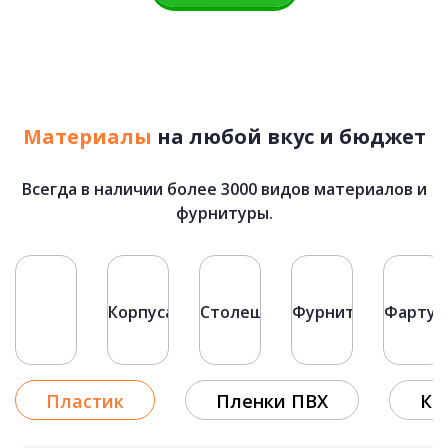
ХАЙТЕК
подробнее
Майя
Материалы
на любой вкус и бюджет
75 500 руб.
Рассчитать стоимость
Всегда в наличии более 3000 видов материалов и
45 060 руб.
фурнитуры.
Фасады
Корпуса
Столешницы
Фурнитура
Фартук
Пластик
Пленки ПВХ
Кр