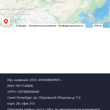
Юр. название: ООО «КУХНИМАРКЕТ»
ИНН: 7811743899,
ОГРН: 1207800009449
Санкт-Петербург, пр. Обуховской Обороны д. 112
корп. 2И, офис 315
Отправляя заявки с этого сайта, вы автоматически принимаете