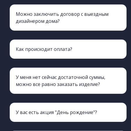
Можно заключить договор с выездным
дизайнером дома?
Да, вы можете это сделать прямо у себя дома. У выездного дизайнера есть все необходимое для этого. Также, вы можете обдумать предложение и подъехать к нам в офис для подписания договора чуть позже.
Как происходит оплата?
50% суммы выплачивается при заключении договора, оставшиеся 50% - перед доставкой.
У меня нет сейчас достаточной суммы,
можно все равно заказать изделие?
Да, мы можем для вас оформить беспроцентную рассрочку на 6-12 мес. ОТП банк и Tinkoff
У вас есть акция "День рождение"?
а, у нас действует акция, для использования нужен будет ваш паспорт. Акция действует 3 дня до и 3 дня после.