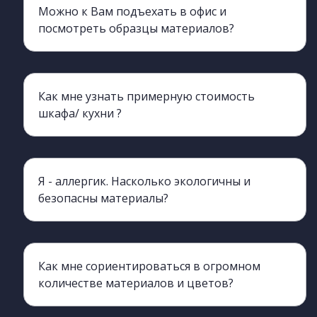
Можно к Вам подъехать в офис и
посмотреть образцы материалов?
Да, конечно, вы можете приехать и познакомиться с нами лично, а также с производством.
Как мне узнать примерную стоимость
шкафа/ кухни ?
Да, вы можете обратиться к нашим менеджерам, они процессе разговора сделают ориентировочный просчет. для этого нужно хотя бы примерно знать необходимые габариты изделия (длина, ширина, высота)
Я - аллергик. Насколько экологичны и
безопасны материалы?
Мы работаем с производителем ЛДСП ЧФ МК , класс экологичности этой марки - Е= 0,5 по Евро- стандарту, Для сравнения у Egger класс Е-1 по содержанию формальдегидов. Это значит что Вы можете не переживать о своем здоровье и быть уверены в том, что у вас дома абсолютно безопасная и экологичная мебель.
Как мне сориентироваться в огромном
количестве материалов и цветов?
Наш выездной дизайнер приедет к вам со всеми многочисленными образцами и поможет подобрать материалы. Для Вас это плюс, поскольку все подбирается индивидуально на адресе под ваш интерьер, а в шоу- руме не всегда освещение и окружающие поверхности соответствуют вашему дому.