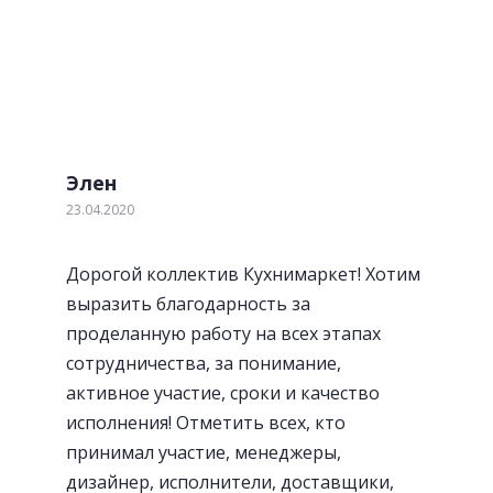
стараемся. Если наш клиент выявил недостаток по
нашей вине, мы устраним его в течении 2-х дней
бесплатно.
Элен
23.04.2020
Дорогой коллектив Кухнимаркет! Хотим
Посудосушители
выразить благодарность за
проделанную работу на всех этапах
сотрудничества, за понимание,
активное участие, сроки и качество
исполнения! Отметить всех, кто
принимал участие, менеджеры,
дизайнер, исполнители, доставщики,