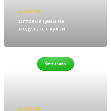
82 500 руб.
52 600 руб.
до 31.12.20
Оптовые цены на
КУХНИ ЛОФТ
подробнее
модульные кухни
Первая
«
1
Рассчитать стоимость
2
3
Хочу акцию
4
»
Последняя
до 31.12.20