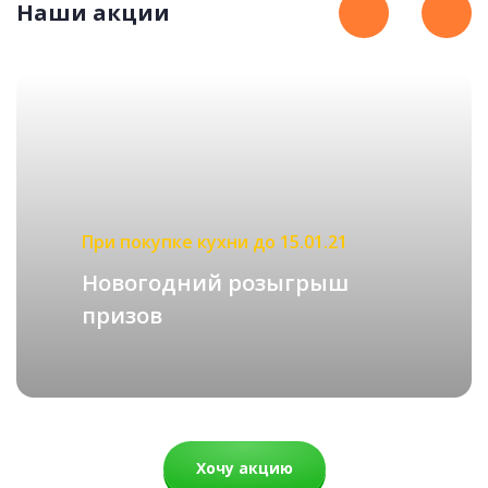
Наши акции
КЛАССИЧЕСКИЕ
подробнее
Рассчитать стоимость
Ночь
При покупке кухни до 15.01.21
65 000 руб.
Новогодний розыгрыш
46 500 руб.
призов
Хочу акцию