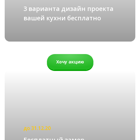
3 варианта дизайн проекта
вашей кухни бесплатно
ИЗ МАССИВА
подробнее
Рассчитать стоимость
Хочу акцию
до 31.12.20
Бесплатный замер