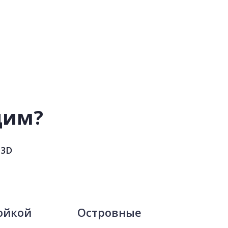
дим?
 3D
ойкой
Островные