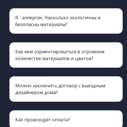
Я - аллергик. Насколько экологичны и
безопасны материалы?
Мы работаем с производителем ЛДСП ЧФ МК , класс экологичности этой марки - Е= 0,5 по Евро- стандарту, Для сравнения у Egger класс Е-1 по содержанию формальдегидов. Это значит что Вы можете не переживать о своем здоровье и быть уверены в том, что у вас дома абсолютно безопасная и экологичная мебель.
Как мне сориентироваться в огромном
количестве материалов и цветов?
Наш выездной дизайнер приедет к вам со всеми многочисленными образцами и поможет подобрать материалы. Для Вас это плюс, поскольку все подбирается индивидуально на адресе под ваш интерьер, а в шоу- руме не всегда освещение и окружающие поверхности соответствуют вашему дому.
Можно заключить договор с выездным
дизайнером дома?
Да, вы можете это сделать прямо у себя дома. У выездного дизайнера есть все необходимое для этого. Также, вы можете обдумать предложение и подъехать к нам в офис для подписания договора чуть позже.
Как происходит оплата?
50% суммы выплачивается при заключении договора, оставшиеся 50% - перед доставкой.