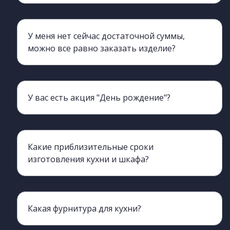
У меня нет сейчас достаточной суммы,
можно все равно заказать изделие?
Да, мы можем для вас оформить беспроцентную рассрочку на 6-12 мес. ОТП банк и Tinkoff
У вас есть акция "День рождение"?
а, у нас действует акция, для использования нужен будет ваш паспорт. Акция действует 3 дня до и 3 дня после.
Какие приблизительные сроки
изготовления кухни и шкафа?
Какая фурнитура для кухни?
Мы сотрудничаем с производителями Boyard metabox blum. Столешницы Скиф, Слотекс