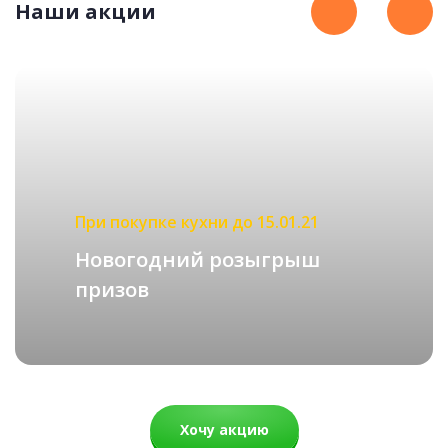
Наши акции
КЛАССИЧЕСКИЕ
подробнее
Рассчитать стоимость
Каролина
При покупке кухни до 15.01.21
67 000 руб.
Новогодний розыгрыш
49 452 руб.
призов
Хочу акцию