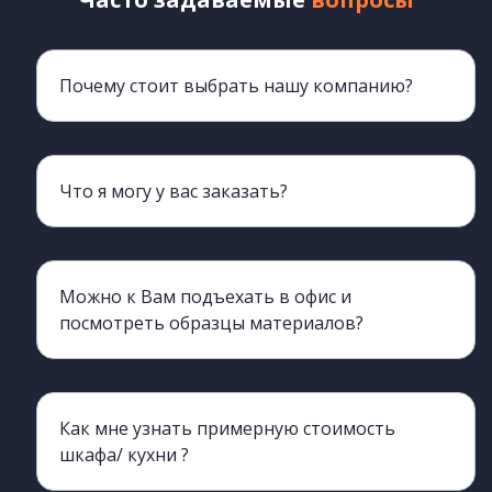
Почему стоит выбрать нашу компанию?
Мы более 20 лет обеспечиваем клиентов мебелью
Что я могу у вас заказать?
Наш ассортимент включает всю корпусную мебель, кроме мягкой.
Можно к Вам подъехать в офис и
посмотреть образцы материалов?
Да, конечно, вы можете приехать и познакомиться с нами лично, а также с производством.
Как мне узнать примерную стоимость
шкафа/ кухни ?
Да, вы можете обратиться к нашим менеджерам, они процессе разговора сделают ориентировочный просчет. для этого нужно хотя бы примерно знать необходимые габариты изделия (длина, ширина, высота)