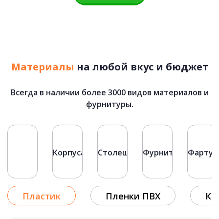
ХАЙТЕК
подробнее
Майя
Материалы
на любой вкус и бюджет
75 500 руб.
Рассчитать стоимость
Всегда в наличии более 3000 видов материалов и
45 060 руб.
фурнитуры.
Первая
Фасады
Корпуса
Столешницы
Фурнитура
Фартук
«
1
2
3
Пластик
Пленки ПВХ
Кр
4
»