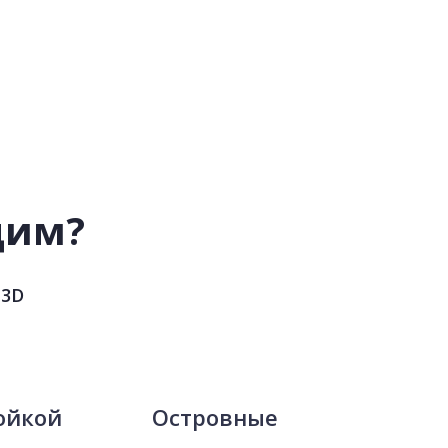
дим?
 3D
ойкой
Островные